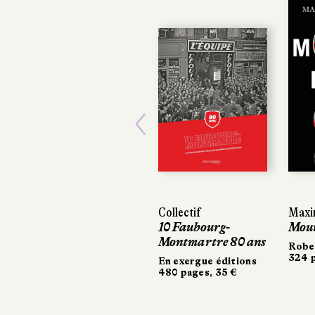
Previous
Collectif
Maxi
Maxi
10 Faubourg-
Mour
Mour
Montmartre 80 ans
Robe
Robe
324 p
324 p
En exergue éditions
480 pages, 35 €