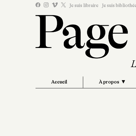
Je suis libraire
Je suis bibliothé
Accueil
À propos