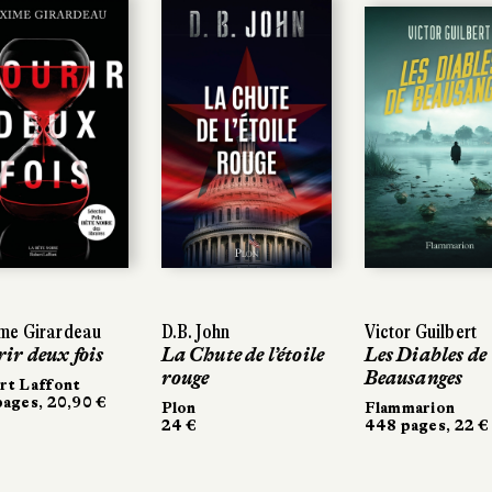
me Girardeau
me Girardeau
D.B. John
D.B. John
Victor Guilbert
Victor Guilbert
ir deux fois
ir deux fois
La Chute de l’étoile
La Chute de l’étoile
Les Diables de
Les Diables de
rouge
rouge
Beausanges
Beausanges
rt Laffont
rt Laffont
ages, 20,90 €
ages, 20,90 €
Plon
Plon
Flammarion
Flammarion
24 €
24 €
448 pages, 22 €
448 pages, 22 €