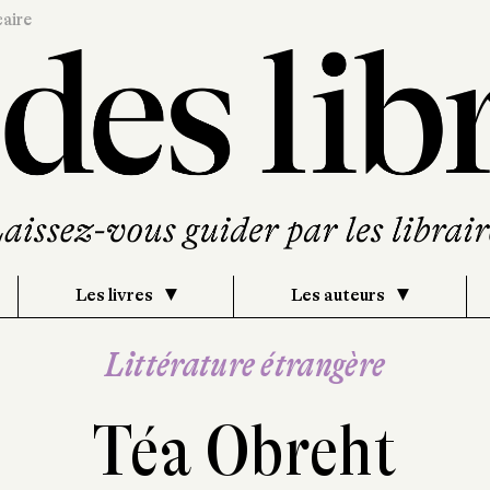
caire
Les livres
Les auteurs
Littérature étrangère
Téa Obreht