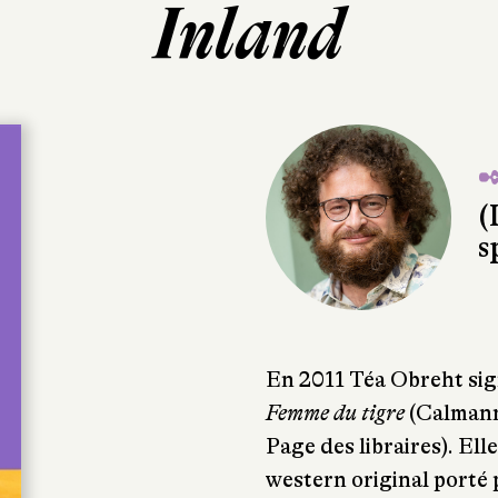
Inland
✒
(
s
En 2011 Téa Obreht sig
Femme du tigre
(Calmann-
Page des libraires). Ell
western original porté 