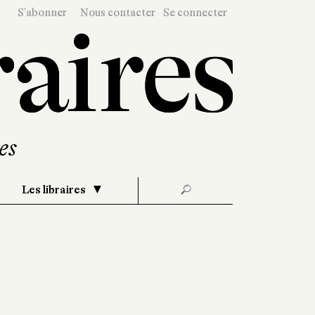
S'abonner
Nous contacter
Se connecter
Les libraires
🔎