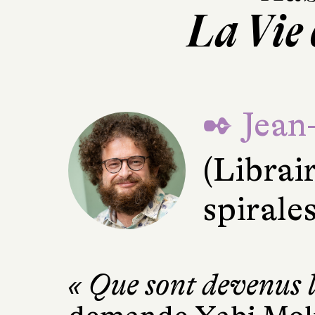
La Vie
✒ Jean
(Librai
spirale
« Que sont devenus l