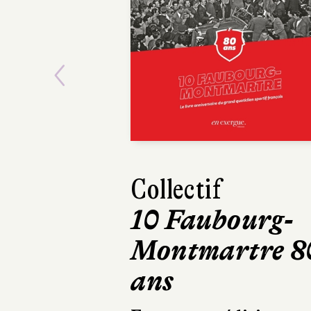
Previous
Collectif
Maxime 
10 Faubourg-
Mourir
Montmartre 8
fois
ans
Robert Laf
324 pages, 