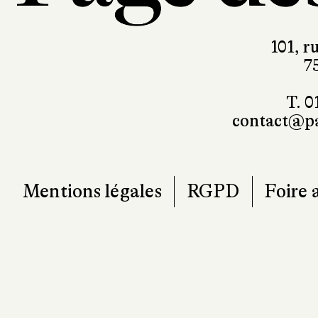
101, r
7
T. 0
contact@pa
Mentions légales
RGPD
Foire 