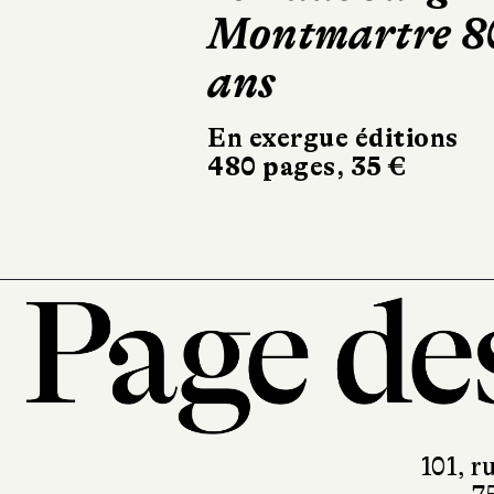
fois
Robert Laffont
324 pages, 20,90 
101, r
7