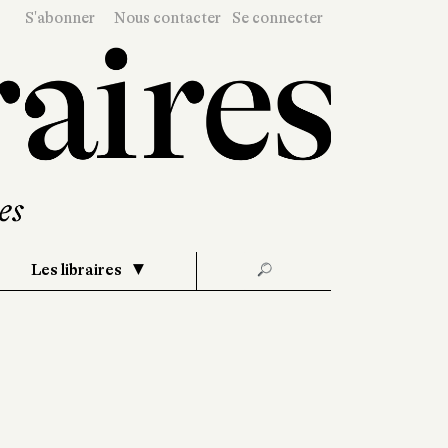
S'abonner
Nous contacter
Se connecter
Les libraires
🔎