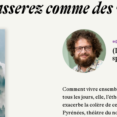
asserez comme des 
✒
(
s
Comment vivre ensemble
tous les jours, elle, l’é
exacerbe la colère de c
Pyrénées, théâtre du n