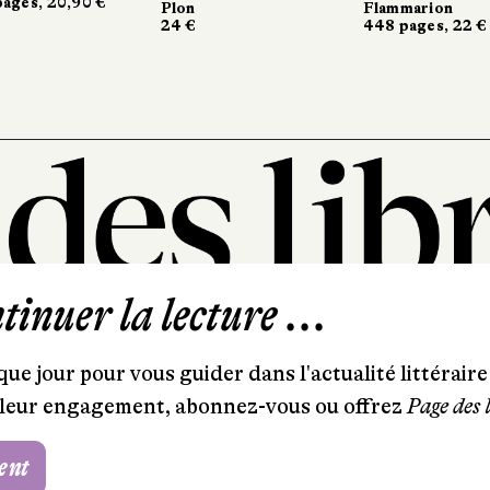
es, 20,90 €
ges, 20,90 €
Plon
Plon
Flammarion
Flammarion
24 €
24 €
448 pages, 22 €
448 pages, 22 €
inuer la lecture ...
101, rue Saint-Lazare
75009 Paris
ue jour pour vous guider dans l'actualité littéraire 
T. 01 44 41 97 20
et leur engagement, abonnez-vous ou offrez
Page des 
contact@pagedeslibraires.com
ent