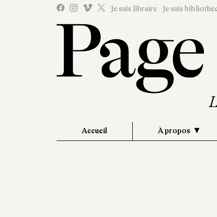
Je suis libraire
Je suis bibliothé
Accueil
À propos