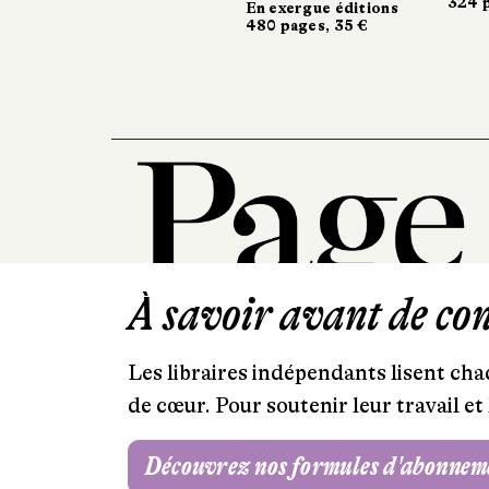
324 pag
324 pa
En exergue éditions
480 pages, 35 €
À savoir avant de cont
Les libraires indépendants lisent chaq
de cœur. Pour soutenir leur travail 
Découvrez nos formules d'abonnem