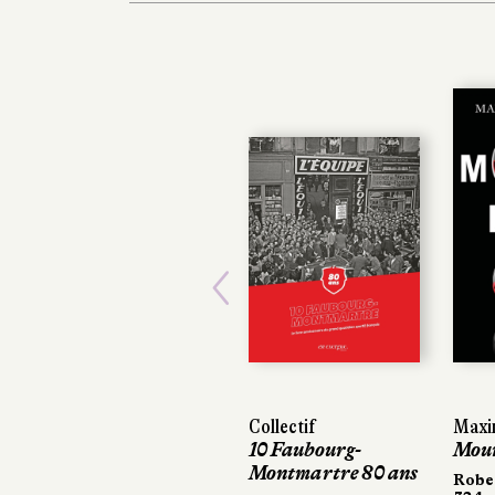
Previous
Collectif
Maxime
Maxime
10 Faubourg-
Mourir
Mourir
Montmartre 80 ans
Robert
Robert