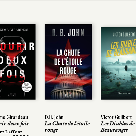
 Girardeau
 Girardeau
D.B. John
D.B. John
Victor Guilbert
Victor Guilbert
 deux fois
 deux fois
La Chute de l’étoile
La Chute de l’étoile
Les Diables de
Les Diables de
rouge
rouge
Beausanges
Beausanges
 Laffont
 Laffont