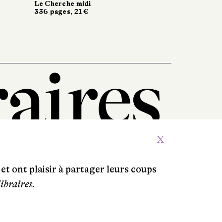
304 pages, 20 €
Le Cherche midi
Le Cherche midi
336 pages, 21 €
336 pages, 21 €
X
et ont plaisir à partager leurs coups
libraires.