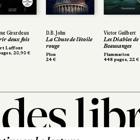
 Girardeau
e Girardeau
D.B. John
D.B. John
Victor Guilbert
Victor Guilbert
r deux fois
r deux fois
La Chute de l’étoile
La Chute de l’étoile
Les Diables de
Les Diables de
rouge
rouge
Beausanges
Beausanges
 Laffont
 Laffont
ges, 20,90 €
ges, 20,90 €
Plon
Plon
Flammarion
Flammarion
24 €
24 €
448 pages, 22 €
448 pages, 22 €