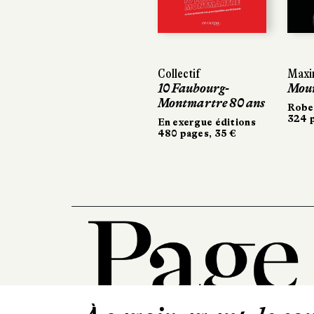
Previous
Collectif
Maxime
Maxim
10 Faubourg-
Mouri
Mouri
Montmartre 80 ans
Robert
Robert
324 pa
324 pa
En exergue éditions
480 pages, 35 €