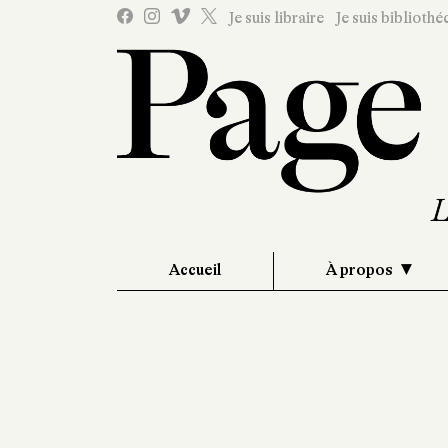
Je suis libraire
Je suis bibliothé
Accueil
À propos