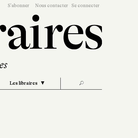
S'abonner
Nous contacter
Se connecter
Les libraires
🔎