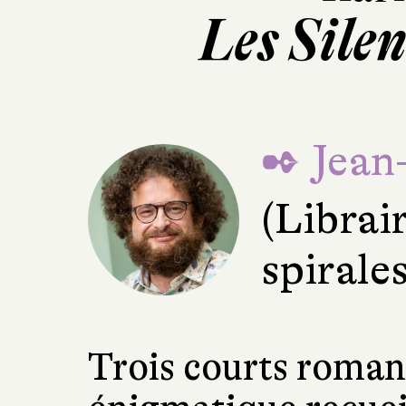
Les Sile
✒ Jean
(Librai
spirale
Trois courts roma