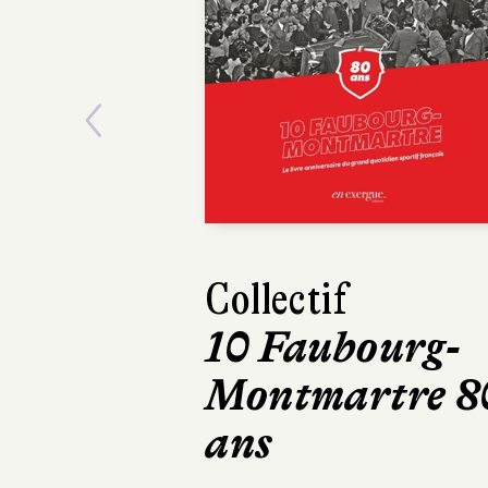
Previous
Collectif
Maxime Gi
10 Faubourg-
Mourir 
Montmartre 8
fois
ans
Robert Laffo
324 pages, 20