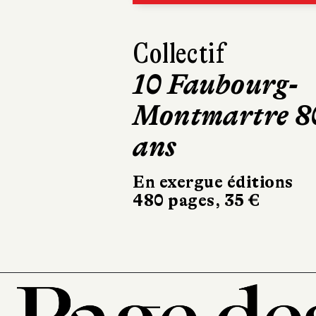
Maxime Girarde
Mourir deux
fois
Robert Laffont
324 pages, 20,90 €