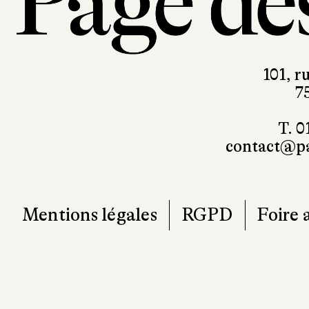
101, r
7
T. 0
contact@pa
Mentions légales
RGPD
Foire 