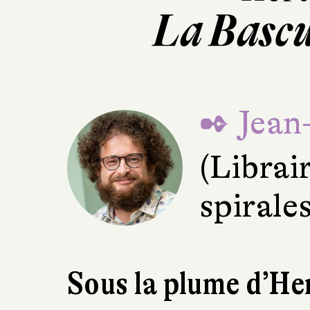
La Bascu
✒ Jean
(Librai
spirale
Sous la plume d’He