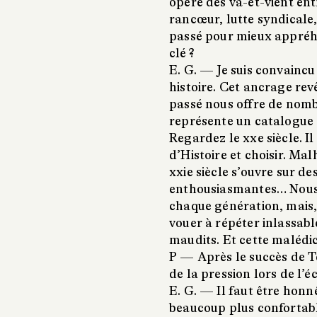
opère des va-et-vient ent
rancœur, lutte syndicale
passé pour mieux appréhe
clé ?
E. G. —
Je suis convainc
histoire. Cet ancrage rev
passé nous offre de nomb
représente un catalogue 
Regardez le xxe siècle. I
d’Histoire et choisir. Ma
xxie siècle s’ouvre sur d
enthousiasmantes… Nous 
chaque génération, mais,
vouer à répéter inlassa
maudits. Et cette malédict
P —
Après le succès de T
de la pression lors de l’
E. G. —
Il faut être honn
beaucoup plus confortable