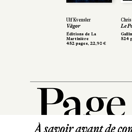
Ulf Kvensler
Chris Pavone
Chris Pavone
Vågor
Le Portier
Le Portier
Éditions de La
Gallimard
Gallimard
Martinière
524 pages, 24 €
524 pages, 24 €
452 pages, 22,90 €
À savoir avant de cont