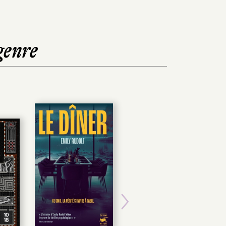
genre
Next