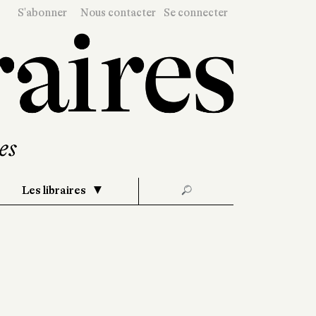
S'abonner
Nous contacter
Se connecter
Les libraires
🔎