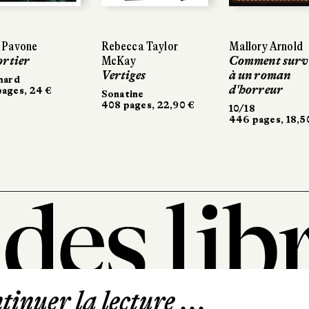
Rebecca Taylor
Rebecca Taylor
Mallory Arnold
Mallory Arnold
Emil
Emil
McKay
McKay
Comment survivre
Comment survivre
Le 
Le 
Vertiges
Vertiges
à un roman
à un roman
Le 
Le 
d'horreur
d'horreur
444 
444 
Sonatine
Sonatine
408 pages, 22,90 €
408 pages, 22,90 €
10/18
10/18
446 pages, 18,50 €
446 pages, 18,50 €
inuer la lecture ...