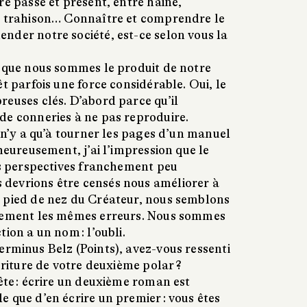
re passé et présent, entre haine,
, trahison… Connaître et comprendre le
nder notre société, est-ce selon vous la
u que nous sommes le produit de notre
êt parfois une force considérable. Oui, le
reuses clés. D’abord parce qu’il
de conneries à ne pas reproduire.
l n’y a qu’à tourner les pages d’un manuel
lheureusement, j’ai l’impression que le
es perspectives franchement peu
devrions être censés nous améliorer à
 pied de nez du Créateur, nous semblons
blement les mêmes erreurs. Nous sommes
ion a un nom : l’oubli.
erminus Belz (Points), avez-vous ressenti
écriture de votre deuxième polar ?
ête : écrire un deuxième roman est
 que d’en écrire un premier : vous êtes