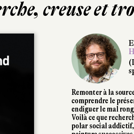
rche, creuse et tr
E
H
(
s
Remonter à la source
comprendre le présen
endiguer le mal rong
Voilà ce que recherc
polar social addictif