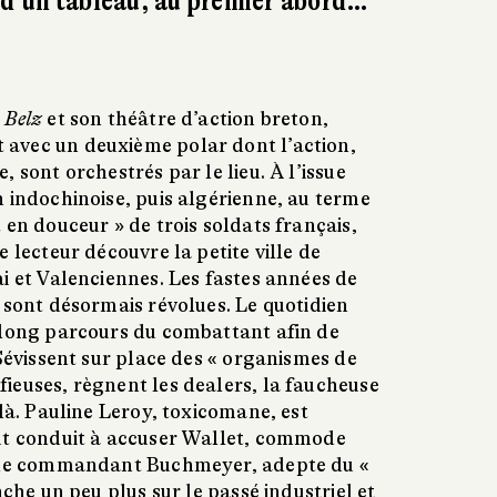
 d’un tableau, au premier abord…
 Belz
et son théâtre d’action breton,
avec un deuxième polar dont l’action,
 sont orchestrés par le lieu. À l’issue
 indochinoise, puis algérienne, au terme
 en douceur » de trois soldats français,
 lecteur découvre la petite ville de
i et Valenciennes. Les fastes années de
 sont désormais révolues. Le quotidien
 long parcours du combattant afin de
 Sévissent sur place des « organismes de
ieuses, règnent les dealers, la faucheuse
 là. Pauline Leroy, toxicomane, est
ut conduit à accuser Wallet, commode
, le commandant Buchmeyer, adepte du «
nche un peu plus sur le passé industriel et