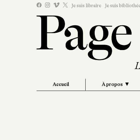
Je suis libraire
Je suis bibliothé
Accueil
À propos