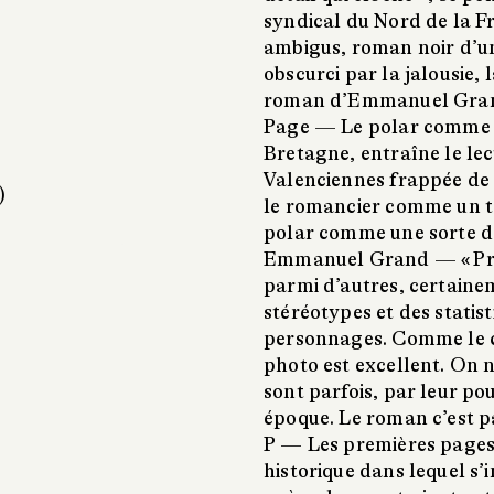
syndical du Nord de la F
ambigus, roman noir d’un
obscurci par la jalousie,
roman d’Emmanuel Grand 
Page —
Le polar comme 
Bretagne, entraîne le lec
Valenciennes frappée de 
)
le romancier comme un tém
polar comme une sorte d
Emmanuel Grand —
« P
parmi d’autres, certaine
stéréotypes et des statist
personnages. Comme le ci
photo est excellent. On n
sont parfois, par leur p
époque. Le roman c’est pa
P —
Les premières pages
historique dans lequel s’i