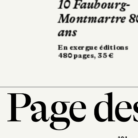
Mourir deux
fois
Robert Laffont
324 pages, 20,90 €
101, r
7