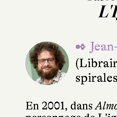
L'
✒ Jean
(Librai
spirale
En 2001, dans
Almo