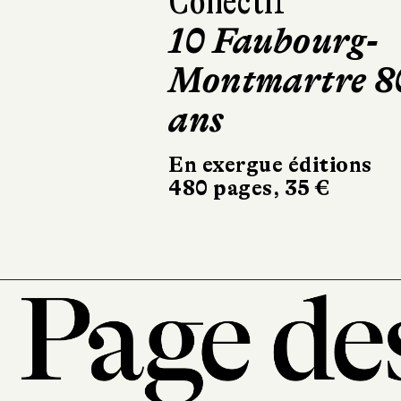
Maxime Girarde
Mourir deux
fois
Robert Laffont
324 pages, 20,90 €
101, r