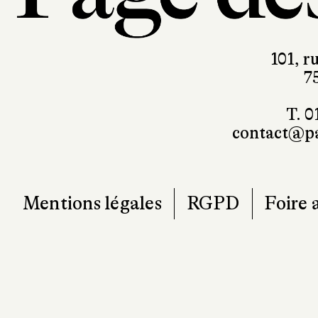
101, r
7
T. 0
contact@pa
Mentions légales
RGPD
Foire 