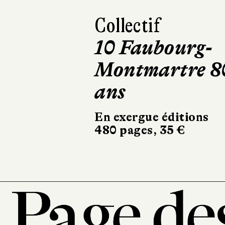
Maxime Girarde
Mourir deux
fois
Robert Laffont
324 pages, 20,90 €