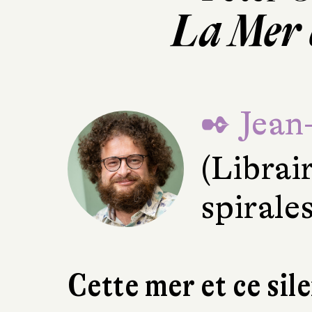
La Mer e
✒ Jean
(Librai
spirale
Cette mer et ce sile