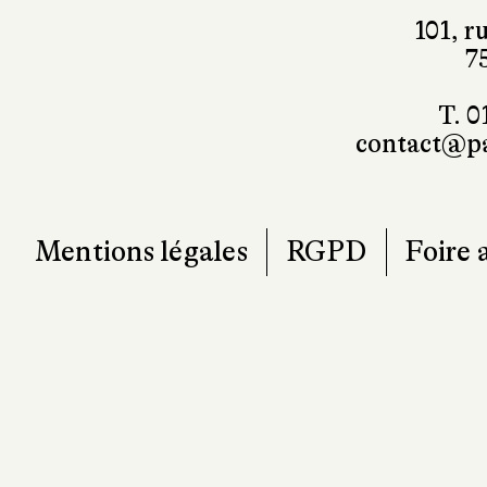
101, r
7
T. 0
contact@pa
Mentions légales
RGPD
Foire 