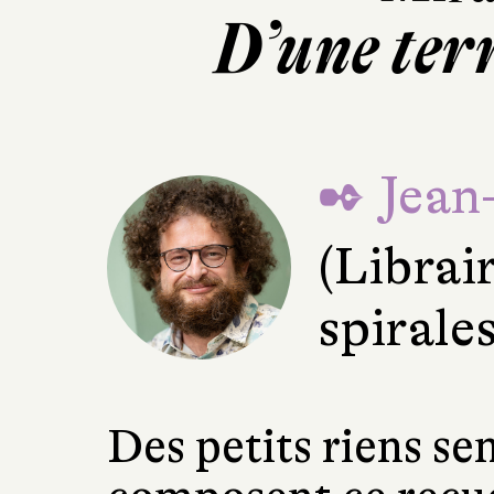
D’une terr
✒ Jean
(Librai
spirale
Des petits riens sen