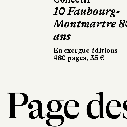
10 Faubourg-
Mourir deux
Montmartre 8
fois
ans
Robert Laffont
324 pages, 20,90 €
En exergue éditions
480 pages, 35 €