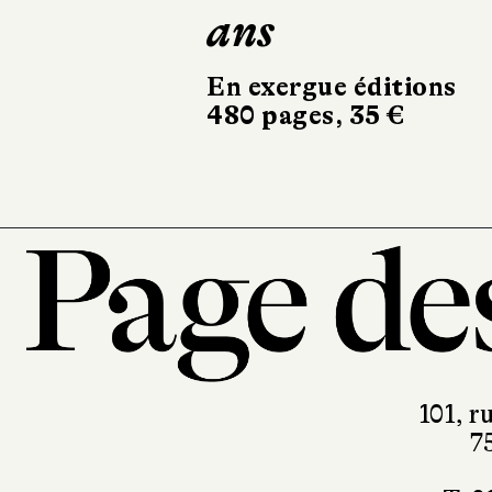
ans
Robert Laffo
324 pages, 20
En exergue éditions
480 pages, 35 €
101, r
7