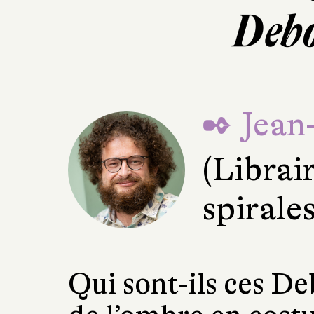
Debo
✒ Jean
(Librai
spirale
Qui sont-ils ces D