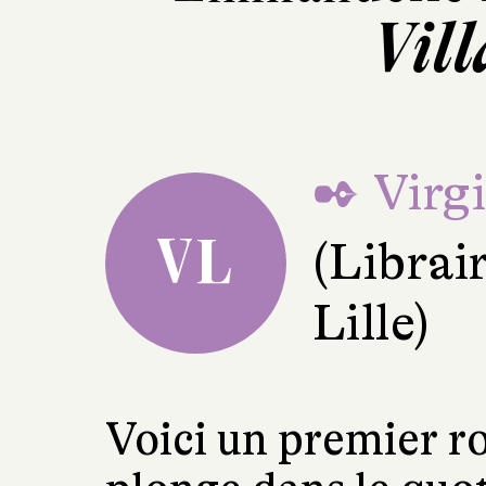
Vill
✒ Virg
VL
(Librai
Lille)
Voici un premier r