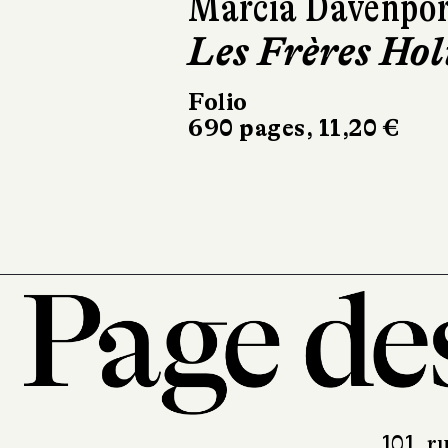
Marcia Davenpor
Jonas Hassen
Les Frères Hol
Khemiri
Les Sœurs
Folio
690 pages, 11,20 €
Actes Sud
680 pages, 26,80 €
101, r