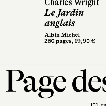
Charles Wright
Bertrand Prévos
Le Jardin
L'Élégance
anglais
animale
Albin Michel
Minuit
250 pages, 19,90 €
176 pages, 19 €
101, r