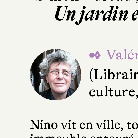
Un jardin 
✒ Valér
(Librai
culture
Nino vit en ville, 