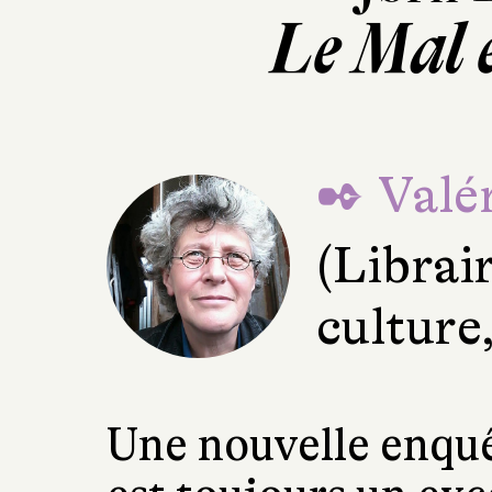
Le Mal 
✒ Valér
(Librai
culture
Une nouvelle enquê