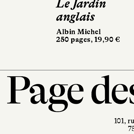
Le Jardin
L'Élégance
anglais
animale
Albin Michel
Minuit
250 pages, 19,90 €
176 pages, 19 €
101, r
7