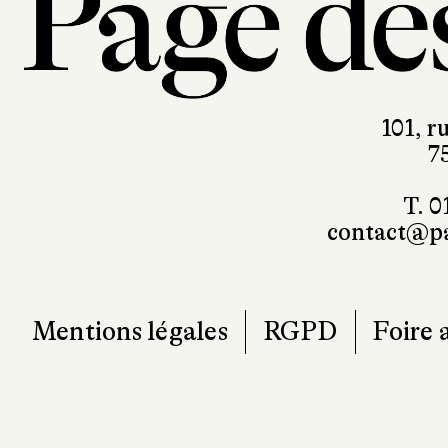
101, r
7
T. 0
contact@pa
Mentions légales
RGPD
Foire 