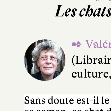
Les chats
✒ Valér
(Librai
culture
Sans doute est-il l