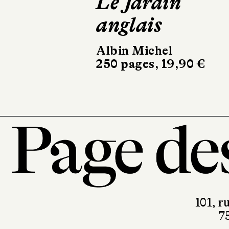
Le Jardin
L'Éléganc
anglais
animale
Albin Michel
Minuit
250 pages, 19,90 €
176 pages, 19 €
101, r
7