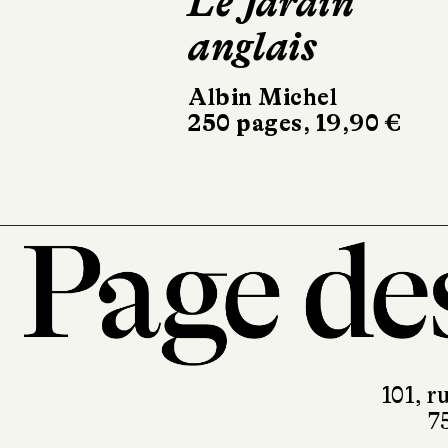
Le Jardin
L'Éléganc
anglais
animale
Albin Michel
Minuit
250 pages, 19,90 €
176 pages, 19 €
101, r
7