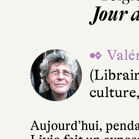
Jour 
✒ Valér
(Librai
culture
Aujourd’hui, pendan