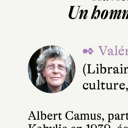
Un homm
✒ Valér
(Librai
culture
Albert Camus, part