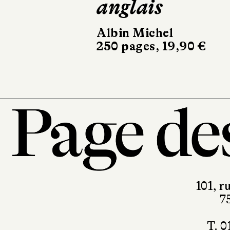
anglais
animal
Albin Michel
Minuit
250 pages, 19,90 €
176 pages, 
101, r
7
T. 0