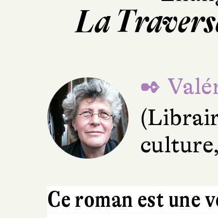
La Traversé
✒ Valér
(Librai
culture
Ce roman est une v