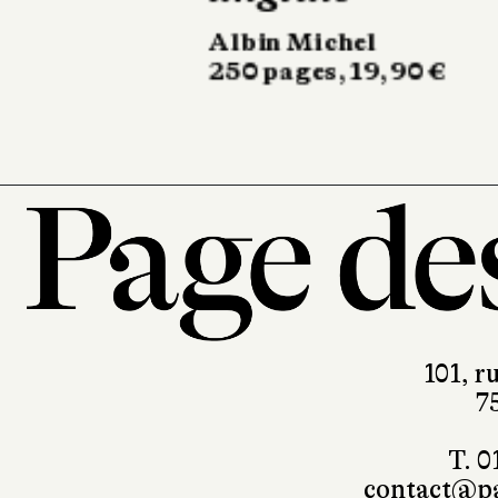
Minuit
176 pages, 19 €
101, r
7
T. 0
contact@pa