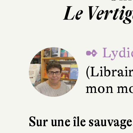
Le Vertig
✒ Lydie
(Librai
mon mo
Sur une île sauvage