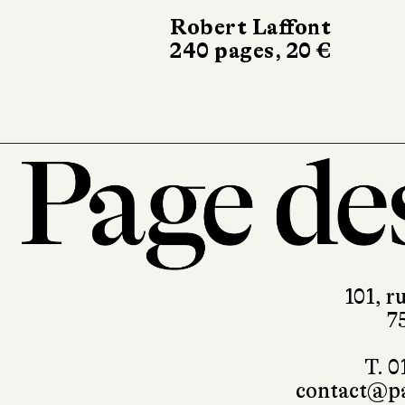
Actes Sud
416 pages, 23 €
101, r
7