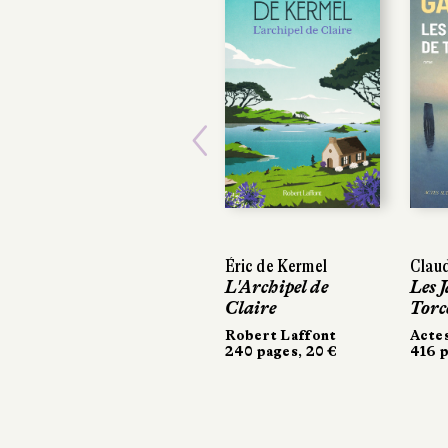
Previous
Éric de Kermel
Claud
Claud
L'Archipel de
Les J
Les J
Claire
Torce
Torce
Robert Laffont
Actes
Actes
240 pages, 20 €
416 p
416 p