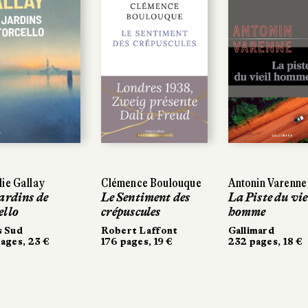
ie Gallay
ie Gallay
Clémence Boulouque
Clémence Boulouque
Antonin Varenne
Antonin Varenne
ardins de
ardins de
Le Sentiment des
Le Sentiment des
La Piste du viei
La Piste du viei
llo
llo
crépuscules
crépuscules
homme
homme
 Sud
 Sud
Robert Laffont
Robert Laffont
Gallimard
Gallimard
ages, 23 €
ages, 23 €
176 pages, 19 €
176 pages, 19 €
232 pages, 18 €
232 pages, 18 €