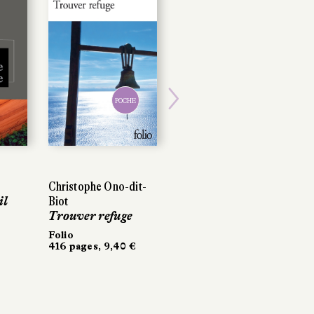
POCHE
POCHE
Next
Christophe Ono-dit-
Christophe Ono-dit-
Atiq Rahimi
l
l
Biot
Biot
Mehstî, chair des
Trouver refuge
Trouver refuge
mots
Folio
Folio
Calmann-Lévy
416 pages, 9,40 €
416 pages, 9,40 €
200 pages, 17,50 €