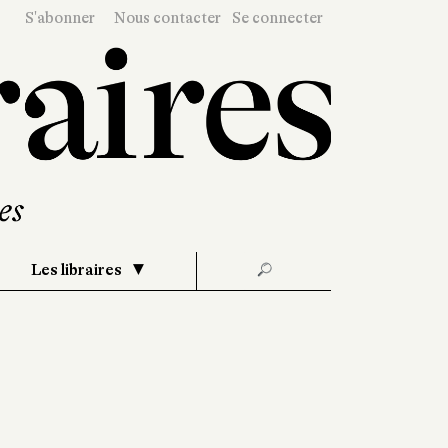
S'abonner
Nous contacter
Se connecter
Les libraires
🔎