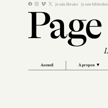
Je suis libraire
Je suis bibliothé
Accueil
À propos