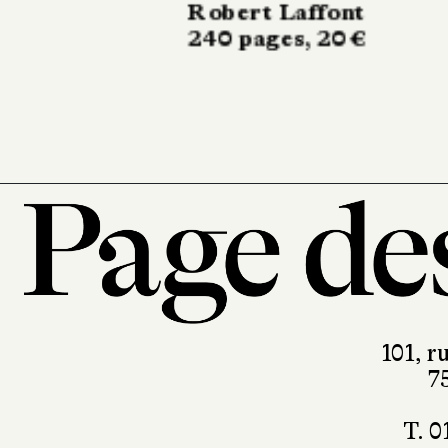
Actes Sud
416 pages, 23 €
101, r
7
T. 0