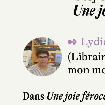
Une j
✒ Lydie
(Librai
mon mo
Dans
Une joie féroc