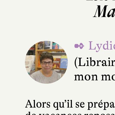
Ma
✒ Lydie
(Librai
mon mo
Alors qu’il se prép