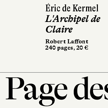
Claudie Gallay
Les Jardins de
Torcello
Actes Sud
416 pages, 23 €