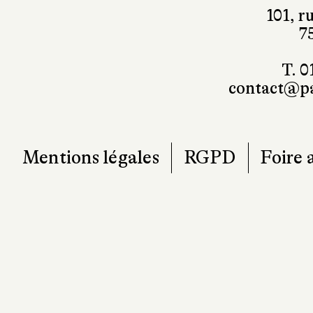
101, r
7
T. 0
contact@pa
Mentions légales
RGPD
Foire 