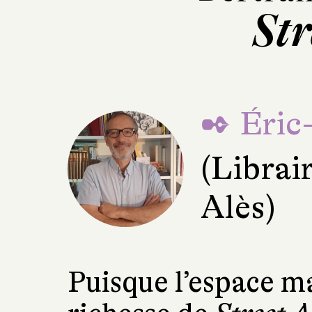
Str
✒ Éric-
(Librair
Alès)
Puisque l’espace m