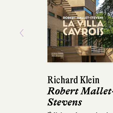
Previous
David Peace
Munichs
Rivages
570 pages, 24,90 €