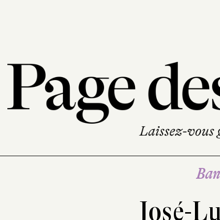
Ban
José-L