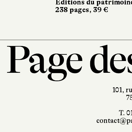
101, r
7
T. 0
contact@pa