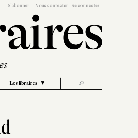
S'abonner
Nous contacter
Se connecter
Les libraires
🔎
nd