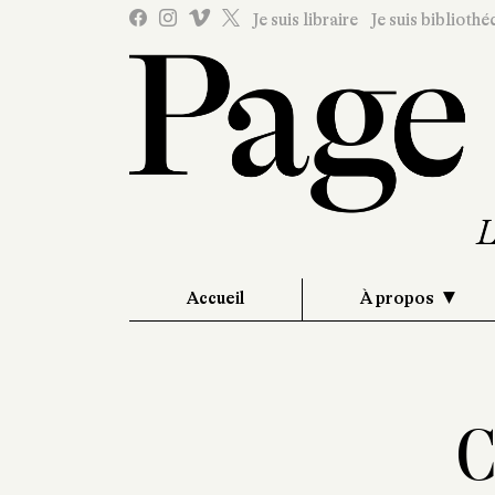
Je suis libraire
Je suis bibliothé
Accueil
À propos
C