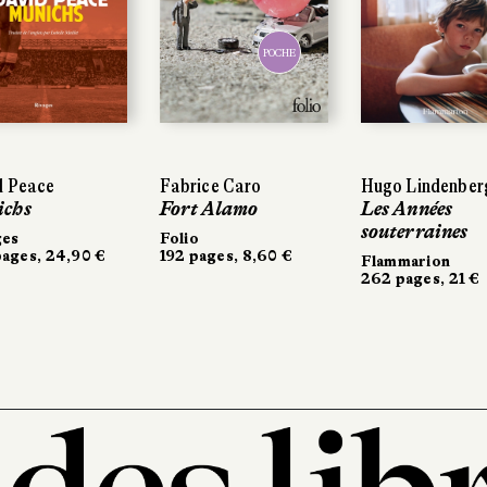
POCHE
d Peace
Fabrice Caro
Hugo Lindenber
chs
Fort Alamo
Les Années
souterraines
ges
Folio
ages, 24,90 €
192 pages, 8,60 €
Flammarion
262 pages, 21 €