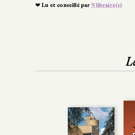
❤ Lu et conseillé par
9 libraire(s)
L