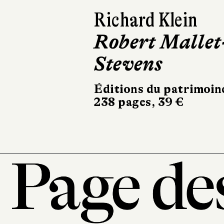
David Peace
Munichs
Rivages
570 pages, 24,90 €
101, r