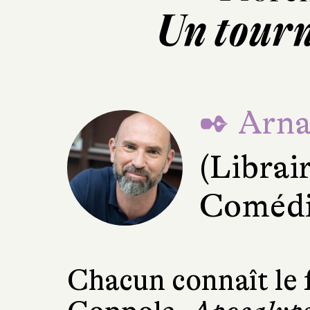
Un tourn
✒ Arna
(Librai
Comédie
Chacun connaît le 