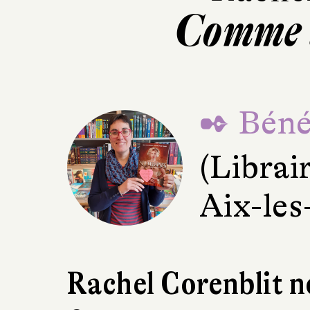
Comme 
✒ Béné
(Librai
Aix-les
Rachel Corenblit n