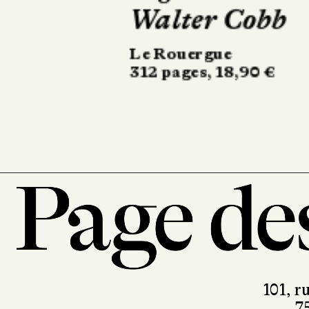
Omnibus
49 €
101, r
7