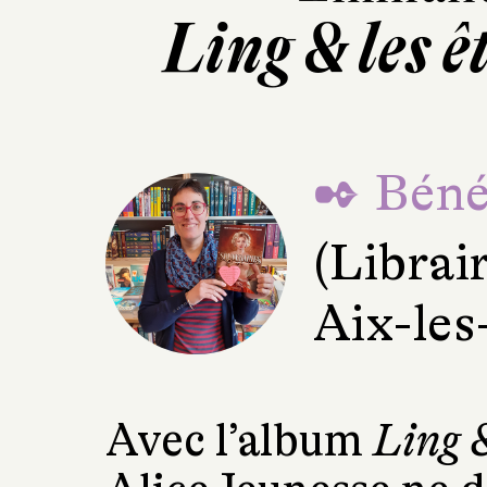
Ling & les 
✒ Béné
(Librai
Aix-les
Avec l’album
Ling &