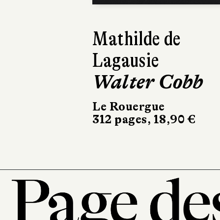
Mathilde de
Jane
Lagausie
Jan
Walter Cobb
Omnib
49 €
Le Rouergue
312 pages, 18,90 €