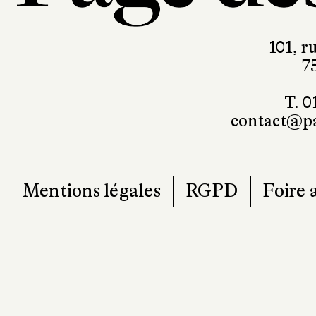
101, r
7
T. 0
contact@pa
Mentions légales
RGPD
Foire 