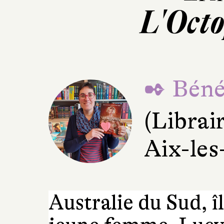
L'Octo
✒ Béné
(Librai
Aix-les
Australie du Sud, 