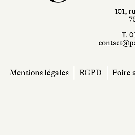
101, r
7
T. 0
contact@pa
Mentions légales
RGPD
Foire 