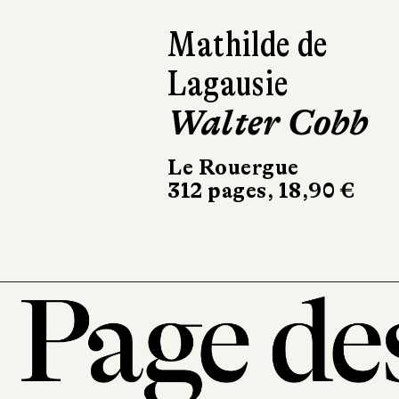
Jane Austen
Jane Austen
Omnibus
49 €