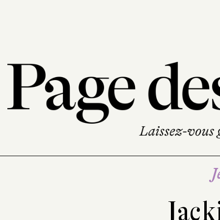
J
Jack