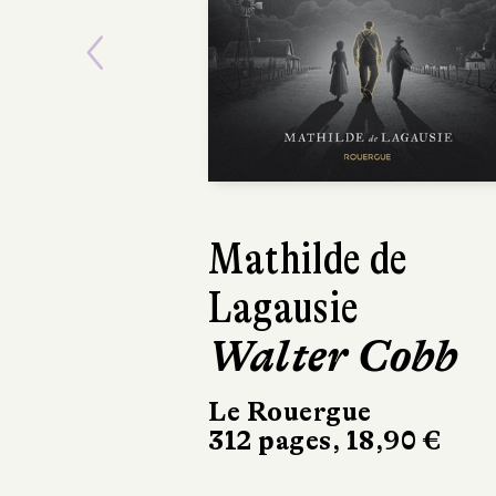
Previous
Mathilde de
Jane Austen
Lagausie
Jane Auste
Walter Cobb
Omnibus
49 €
Le Rouergue
312 pages, 18,90 €