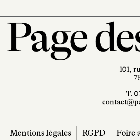
101, r
7
T. 0
contact@pa