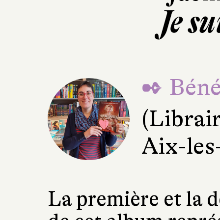
Je su
✒ Béné
(Librai
Aix-les
La première et la d