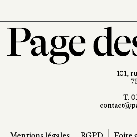
101, r
7
T. 0
contact@pa
Mentions légales
RGPD
Foire 