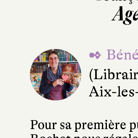
Ag
✒ Béné
(Librai
Aix-les
Pour sa première p