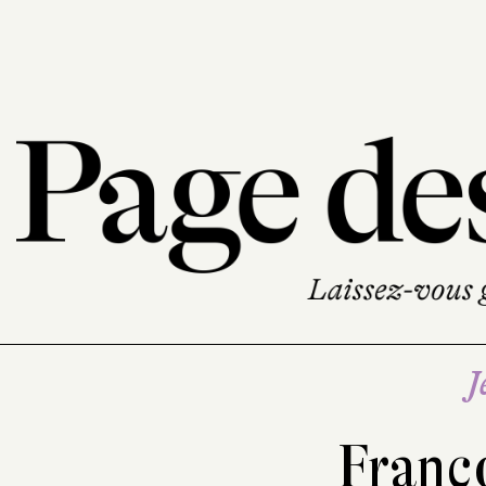
J
Franç