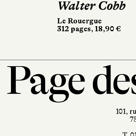
Walter Cobb
Om
49
Le Rouergue
312 pages, 18,90 €
101, r
7