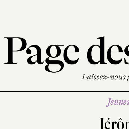
Jeune
Jérô