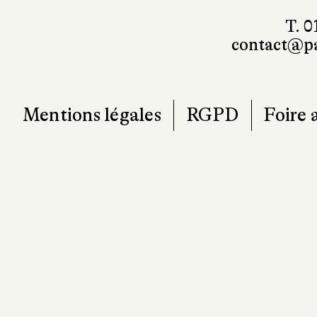
101, r
7
T. 0
contact@pa
Mentions légales
RGPD
Foire 