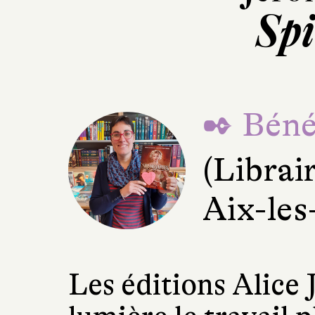
Spi
✒ Béné
(Librai
Aix-les
Les éditions Alice 