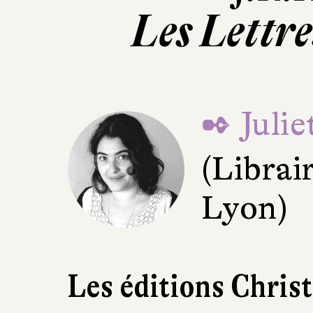
Les Lettre
✒ Juli
(Librai
Lyon)
Les éditions Chris