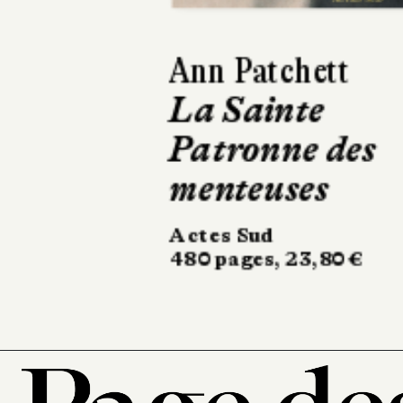
Kathryn Stocket
Le Calamity
Club
Robert Laffont
682 pages, 24,90 €