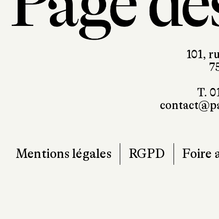
101, r
7
T. 0
contact@pa
Mentions légales
RGPD
Foire 