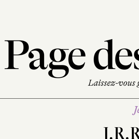
J
J.R.R