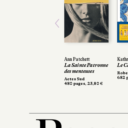
Previous
Ann Patchett
Kathr
La Sainte Patronne
Le C
des menteuses
Robe
682 p
Actes Sud
480 pages, 23,80 €