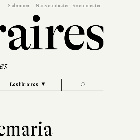
S'abonner
Nous contacter
Se connecter
Les libraires
🔎
emaria