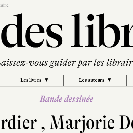
caire
Les livres
Les auteurs
Bande dessinée
rdier
,
Marjorie D