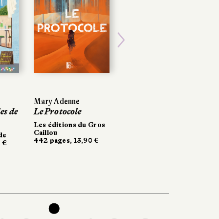
Next
Mary Adenne
es de
Le Protocole
Les éditions du Gros
Caillou
de
442 pages, 13,90 €
 €