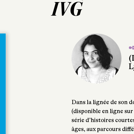
IVG
✒
(
L
Dans la lignée de son 
(disponible en ligne su
série d’histoires court
âges, aux parcours diff