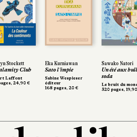
yn Stockett
Eka Kurniawan
Sawako Natori
alamity Club
Sato l'impie
Un été aux bull
soda
rt Laffont
Sabine Wespieser
ages, 24,90 €
éditeur
Le bruit du mon
168 pages, 20 €
320 pages, 19,90