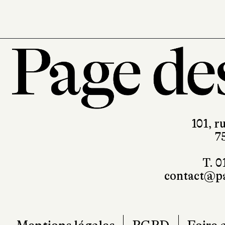
101, r
7
T. 0
contact@pa