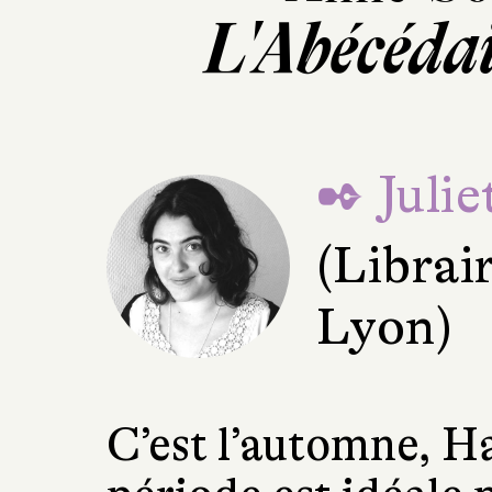
L'Abécédai
✒ Juli
(Librai
Lyon)
C’est l’automne, H