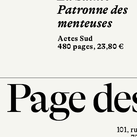
Patronne des
Club
menteuses
Robert Laf
682 pages, 
Actes Sud
480 pages, 23,80 €
101, r