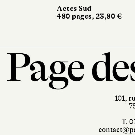
682 pages, 24,90 €
101, r
7
T. 0
contact@pa