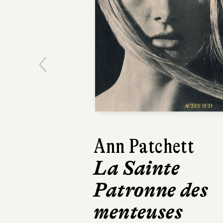
Previous
Kathryn Stocket
Le Calamity
Club
Robert Laffont