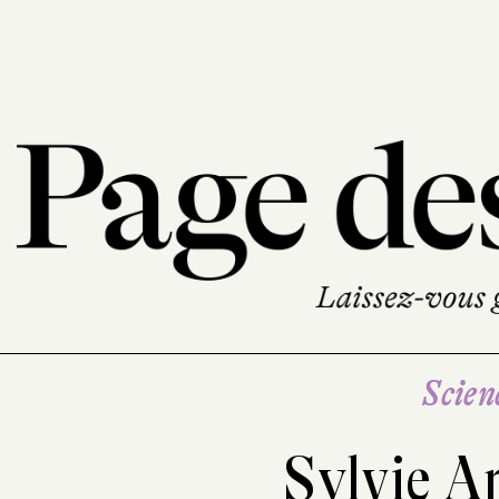
Scien
Sylvie A