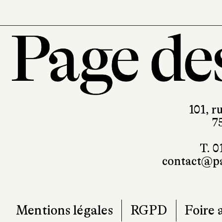
101, r
7
T. 0
contact@pa
Mentions légales
RGPD
Foire 