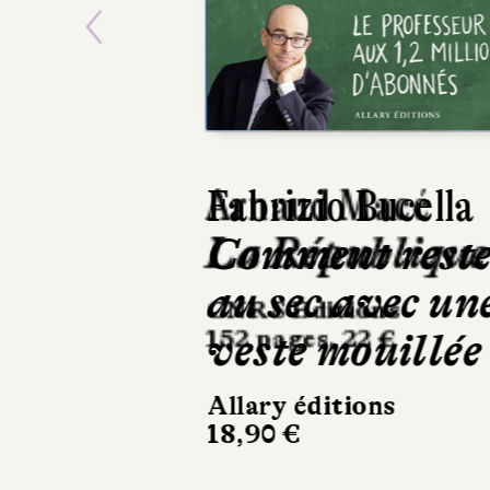
Previous
Fabrizio Bucella
Comment rest
au sec avec un
veste mouillée
Allary éditions
18,90 €