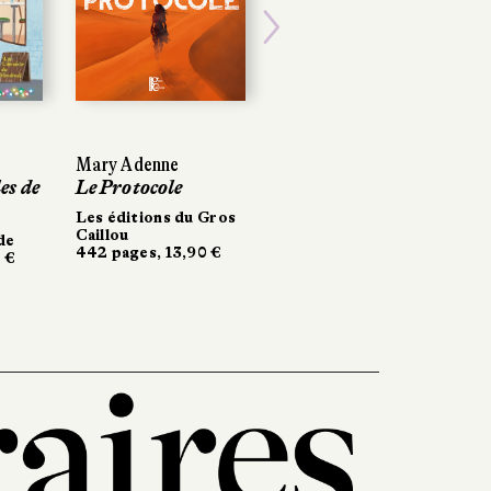
Next
Mary Adenne
es de
Le Protocole
Les éditions du Gros
Caillou
de
442 pages, 13,90 €
 €