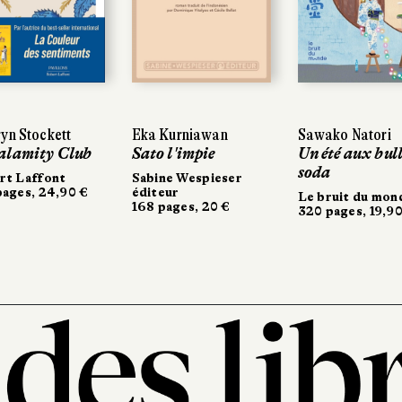
yn Stockett
Eka Kurniawan
Sawako Natori
alamity Club
Sato l'impie
Un été aux bull
soda
rt Laffont
Sabine Wespieser
ages, 24,90 €
éditeur
Le bruit du mon
168 pages, 20 €
320 pages, 19,90