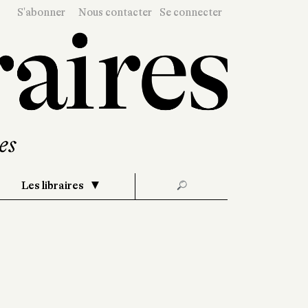
S'abonner
Nous contacter
Se connecter
Les libraires
🔎