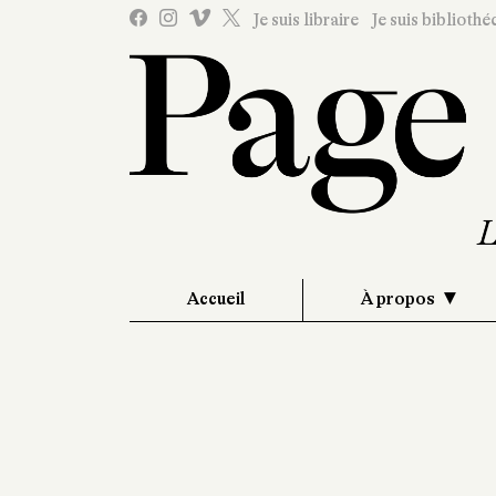
Je suis libraire
Je suis bibliothé
Accueil
À propos