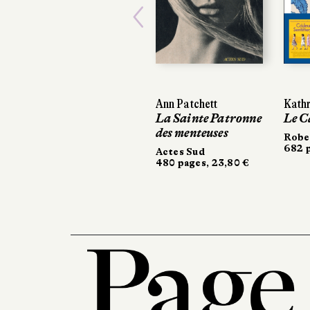
Previous
Ann Patchett
Kathr
La Sainte Patronne
Le C
des menteuses
Robe
682 p
Actes Sud
480 pages, 23,80 €