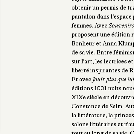
obtenir un permis de t
pantalon dans l’espace p
femmes. Avec
Souvenirs
proposent une édition r
Bonheur et Anna Klumpke
de sa vie. Entre fémini
sur l’art, les lectrices 
liberté inspirantes de 
Et avec
Jouir plus que lu
éditions 1001 nuits nou
XIXe siècle en découvra
Constance de Salm. Aux
la littérature, la princ
salons littéraires et n’a
tout au long de sa vie.