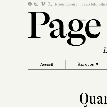
Je suis libraire
Je suis bibliothé
Accueil
À propos
Quan