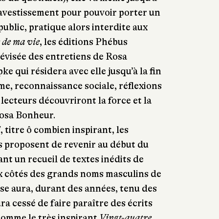
ravestissement pour pouvoir porter un
ublic, pratique alors interdite aux
 de ma vie
, les éditions Phébus
évisée des entretiens de Rosa
 qui résidera avec elle jusqu’à la fin
sme, reconnaissance sociale, réflexions
et lecteurs découvriront la force et la
Rosa Bonheur.
i
, titre ô combien inspirant, les
s proposent de revenir au début du
nt un recueil de textes inédits de
 côtés des grands noms masculins de
esse aura, durant des années, tenu des
ura cessé de faire paraître des écrits
 Comme le très inspirant
Vingt-quatre