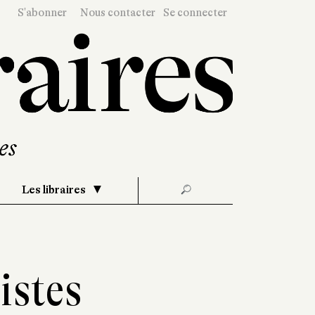
S'abonner
Nous contacter
Se connecter
Les libraires
🔎
istes