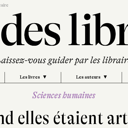
caire
Les livres
Les auteurs
Sciences humaines
d elles étaient art