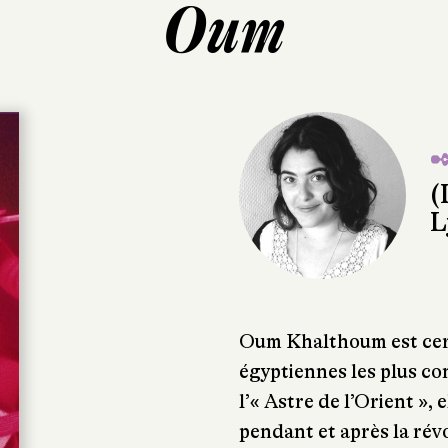
Oum
✒
(
L
Oum Khalthoum est cer
égyptiennes les plus 
l’« Astre de l’Orient », 
pendant et après la rév