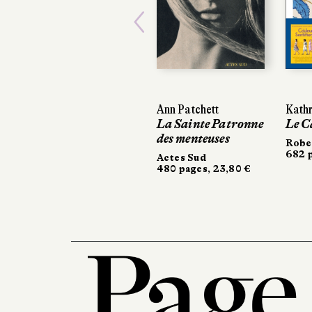
Previous
Ann Patchett
Kathr
La Sainte Patronne
Le C
des menteuses
Robe
682 p
Actes Sud
480 pages, 23,80 €