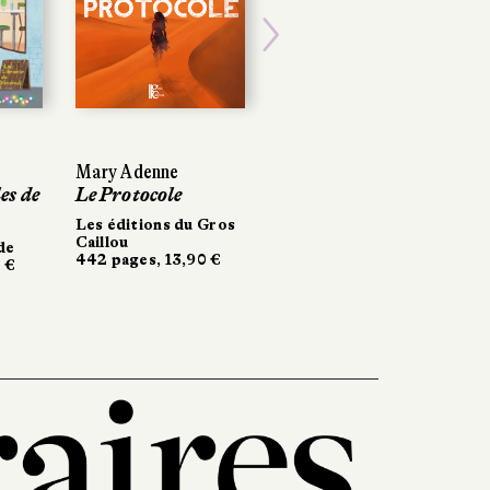
Next
Mary Adenne
es de
Le Protocole
Les éditions du Gros
Caillou
de
442 pages, 13,90 €
 €