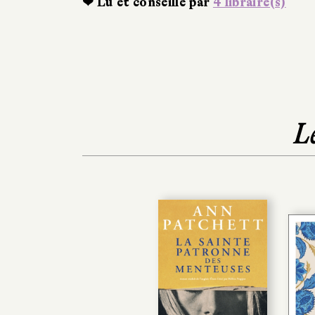
❤ Lu et conseillé par
4 libraire(s)
L