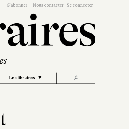
S'abonner
Nous contacter
Se connecter
Les libraires
🔎
t