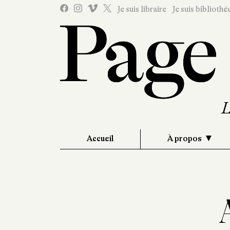
Je suis libraire
Je suis bibliothé
Accueil
À propos