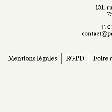
101, r
7
T. 0
contact@pa
Mentions légales
RGPD
Foire 