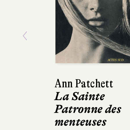
Previous
Kathryn Stocket
Le Calamity
Club
Robert Laffont