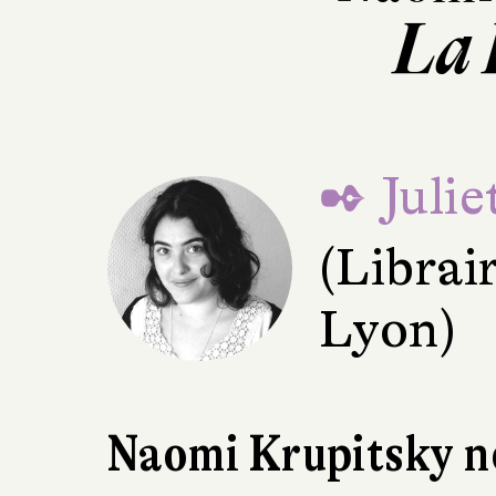
La 
✒ Juli
(Librai
Lyon)
Naomi Krupitsky no