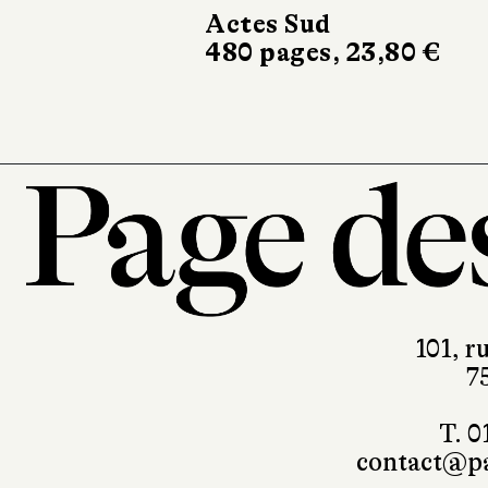
682 pages, 24,90 €
101, r
7
T. 0
contact@pa