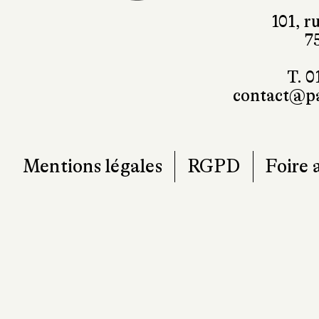
101, r
7
T. 0
contact@pa
Mentions légales
RGPD
Foire 