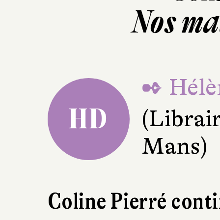
Nos mai
✒ Hélè
HD
(Librai
Mans)
Coline Pierré conti