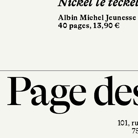
Tout le monde
veut des ailes
Bayard Jeunesse
500 pages, 13,90 €
101, r
7