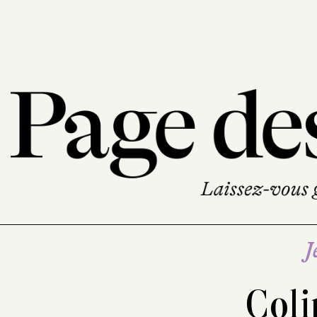
J
Coli